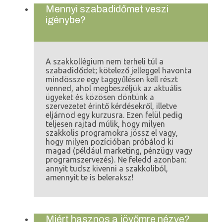
Mennyi szabadidőmet veszi
igénybe?
A szakkollégium nem terheli túl a
szabadidődet; kötelező jelleggel havonta
mindössze egy taggyűlésen kell részt
venned, ahol megbeszéljük az aktuális
ügyeket és közösen döntünk a
szervezetet érintő kérdésekről, illetve
eljárnod egy kurzusra. Ezen felül pedig
teljesen rajtad múlik, hogy milyen
szakkolis programokra jössz el vagy,
hogy milyen pozícióban próbálod ki
magad (például marketing, pénzügy vagy
programszervezés). Ne feledd azonban:
annyit tudsz kivenni a szakkoliból,
amennyit te is beleraksz!
Miért hasznos a jövőmre nézve?