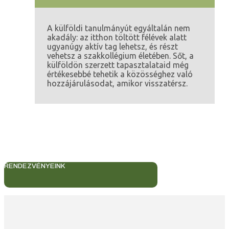
A külföldi tanulmányút egyáltalán nem
akadály: az itthon töltött félévek alatt
ugyanúgy aktív tag lehetsz, és részt
vehetsz a szakkollégium életében. Sőt, a
külföldön szerzett tapasztalataid még
értékesebbé tehetik a közösséghez való
hozzájárulásodat, amikor visszatérsz.
RENDEZVÉNYEINK