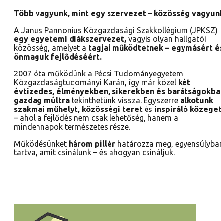
Több vagyunk, mint egy szervezet – közösség vagyun
A Janus Pannonius Közgazdasági Szakkollégium (JPKSZ)
egy egyetemi diákszervezet,
vagyis olyan hallgatói
közösség, amelyet a
tagjai működtetnek – egymásért é
önmaguk fejlődéséért.
2007 óta működünk a Pécsi Tudományegyetem
Közgazdaságtudományi Karán, így már közel
két
évtizedes, élményekben, sikerekben és barátságokba
gazdag múltra
tekinthetünk vissza. Egyszerre
alkotunk
szakmai műhelyt, közösségi teret
és
inspiráló közege
– ahol a fejlődés nem csak lehetőség, hanem a
mindennapok természetes része.
Működésünket
három pillér
határozza meg, egyensúlyba
tartva, amit csinálunk – és ahogyan csináljuk.