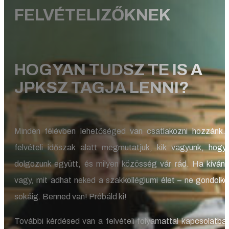
FELVÉTELIZŐKNEK
HOGYAN TUDSZ TE IS A
JPKSZ TAGJA LENNI?
Minden félévben lehetőséged van csatlakozni hozzánk.
felvételi időszak alatt megmutatjuk, kik vagyunk, hogy
dolgozunk együtt, és milyen közösség vár rád. Ha kívánc
vagy, mit adhat neked a szakkollégiumi élet – ne gondolko
sokáig. Benned van! Próbáld ki!
További kérdésed van a felvételi folyamattal kapcsolatba