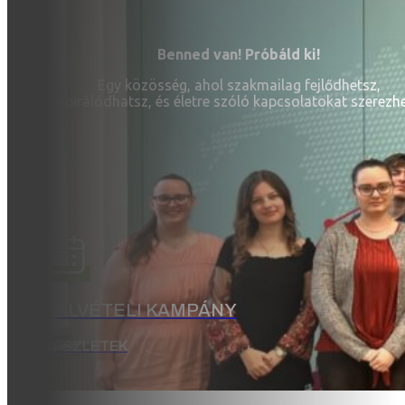
Benned van! Próbáld ki!
Egy közösség, ahol szakmailag fejlődhetsz,
inspirálódhatsz, és életre szóló kapcsolatokat szerezh
FELVÉTELI KAMPÁNY
RÉSZLETEK