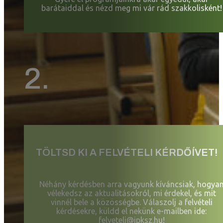
barátaiddal és nézd meg mi vár rád szakkolisként!
2.
TÖLTSD KI A FELVÉTELI KÉRDŐÍVET!
Néhány kérdésben arra vagyunk kíváncsiak, hogya
vélekedsz az aktualitásokról, mi érdekel, és mit
vinnél bele a közösségbe. Válaszolj a felvételi
kérdésekre, küldd el nekünk e-mailben ide:
felveteli@jpksz.hu
!