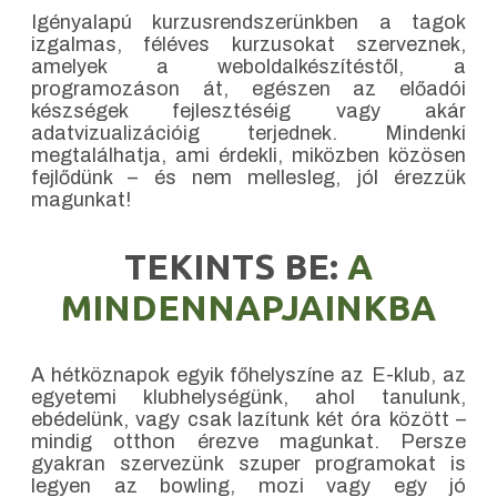
Igényalapú kurzusrendszerünkben a tagok
izgalmas, féléves kurzusokat szerveznek,
amelyek a weboldalkészítéstől, a
programozáson át, egészen az előadói
készségek fejlesztéséig vagy akár
adatvizualizációig terjednek. Mindenki
megtalálhatja, ami érdekli, miközben közösen
fejlődünk – és nem mellesleg, jól érezzük
magunkat!
TEKINTS BE:
A
MINDENNAPJAINKBA
A hétköznapok egyik főhelyszíne az E-klub, az
egyetemi klubhelységünk, ahol tanulunk,
ebédelünk, vagy csak lazítunk két óra között –
mindig otthon érezve magunkat. Persze
gyakran szervezünk szuper programokat is
legyen az bowling, mozi vagy egy jó