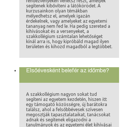
rendezvényeken vehetsz részt, amelyek
segítenek kibővíteni a látókörödet. A
kurzusainkon olyan témákban
mélyedhetsz el, amelyek igazán
érdekelnek, vagy amelyeket az egyetemi
tananyag nem fed le. Ha pedig szereted a
kihívásokat és a versenyeket, a
szakkollégium számtalan lehetőséget
kínál arra is, hogy kipróbáld magad ilyen
területen és kihozd magadból a legtöbbet.
Elsőévesként belefér az időmbe?
A szakkollégium nagyon sokat tud
segíteni az egyetem kezdetén, hiszen itt
egy támogató közösségre, új barátokra
találsz, ahol a felsőbbévesek szívesen
megosztják tapasztalataikat, tanácsokat
adnak és segítenek eligazodni a
tanulmányok és az egyetemi élet kihívásai