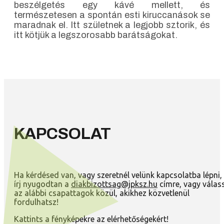
beszélgetés egy kávé mellett, és
természetesen a spontán esti kiruccanások se
maradnak el. Itt születnek a legjobb sztorik, és
itt kötjük a legszorosabb barátságokat.
KAPCSOLAT
Ha kérdésed van, vagy szeretnél velünk kapcsolatba lépni,
írj nyugodtan a
diakbizottsag@jpksz.hu
címre, vagy válas
az alábbi csapattagok közül, akikhez közvetlenül
fordulhatsz!
Kattints a fényképekre az elérhetőségekért!
Gazdálkodási Felelős: