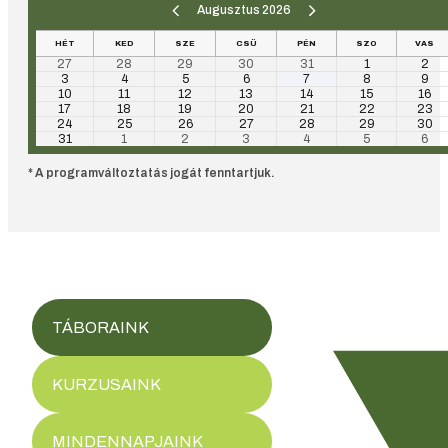
Augusztus 2026
HÉT
KED
SZE
CSÜ
PÉN
SZO
VAS
27
28
29
30
31
1
2
3
4
5
6
7
8
9
10
11
12
13
14
15
16
17
18
19
20
21
22
23
24
25
26
27
28
29
30
31
1
2
3
4
5
6
* A programváltoztatás jogát fenntartjuk.
TÁBORAINK
KURZUSAINK
MINDENNAPJAINK