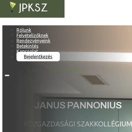
Ugrás a fő tartalomhoz
Rólunk
Felvételizőknek
Rendezvényeink
Betekintés
Kapcsolat
Bejelentkezés
Üdvözöljük weboldalunkon!
JANUS PANNONIUS
KÖZGAZDASÁGI SZAKKOLLÉGIU