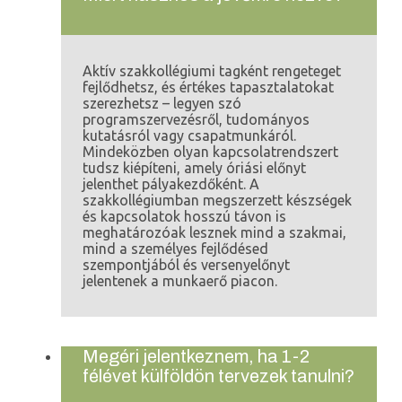
Aktív szakkollégiumi tagként rengeteget
fejlődhetsz, és értékes tapasztalatokat
szerezhetsz – legyen szó
programszervezésről, tudományos
kutatásról vagy csapatmunkáról.
Mindeközben olyan kapcsolatrendszert
tudsz kiépíteni, amely óriási előnyt
jelenthet pályakezdőként. A
szakkollégiumban megszerzett készségek
és kapcsolatok hosszú távon is
meghatározóak lesznek mind a szakmai,
mind a személyes fejlődésed
szempontjából és versenyelőnyt
jelentenek a munkaerő piacon.
Megéri jelentkeznem, ha 1-2
félévet külföldön tervezek tanulni?