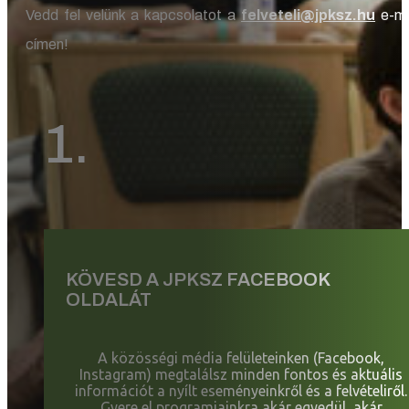
Vedd fel velünk a kapcsolatot a
felveteli@jpksz.hu
e-ma
címen!
1.
KÖVESD A JPKSZ FACEBOOK
OLDALÁT
A közösségi média felületeinken (Facebook,
Instagram) megtalálsz minden fontos és aktuális
információt a nyílt eseményeinkről és a felvételiről.
Gyere el programjainkra akár egyedül, akár