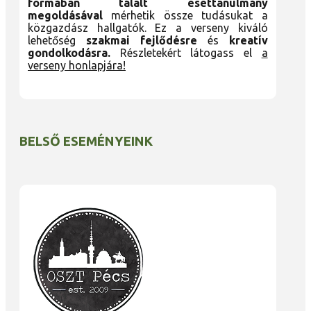
formában tálalt esettanulmány
megoldásával
mérhetik össze tudásukat a
közgazdász hallgatók. Ez a verseny kiváló
lehetőség
szakmai fejlődésre
és
kreatív
gondolkodásra.
Részletekért látogass el
a
verseny honlapjára!
BELSŐ ESEMÉNYEINK