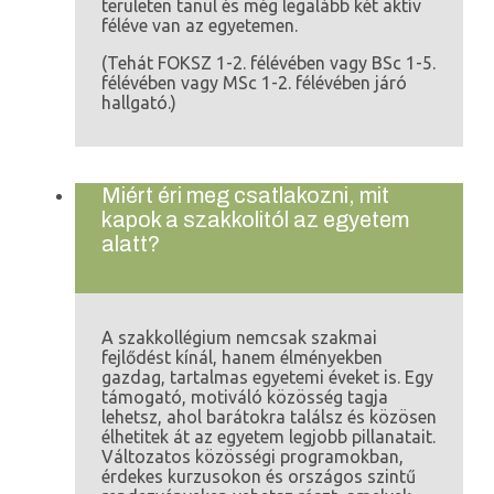
területen tanul és még legalább két aktív
féléve van az egyetemen.
(Tehát FOKSZ 1-2. félévében vagy BSc 1-5.
félévében vagy MSc 1-2. félévében járó
hallgató.)
Miért éri meg csatlakozni, mit
kapok a szakkolitól az egyetem
alatt?
A szakkollégium nemcsak szakmai
fejlődést kínál, hanem élményekben
gazdag, tartalmas egyetemi éveket is. Egy
támogató, motiváló közösség tagja
lehetsz, ahol barátokra találsz és közösen
élhetitek át az egyetem legjobb pillanatait.
Változatos közösségi programokban,
érdekes kurzusokon és országos szintű